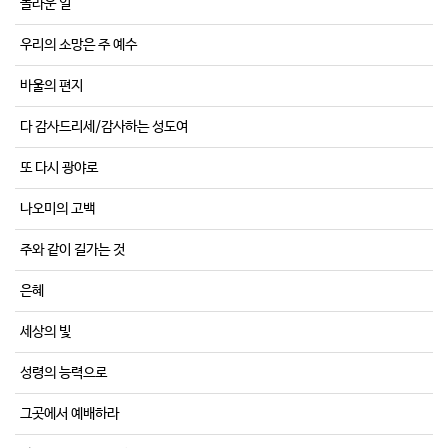
놀라운 일
우리의 소망은 주 예수
바울의 편지
다 감사드리세/감사하는 성도여
또 다시 광야로
나오미의 고백
주와 같이 길가는 것
은혜
세상의 빛
성령의 능력으로
그곳에서 예배하라