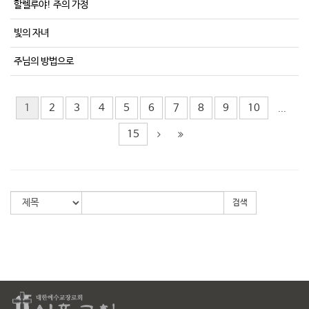
할렐루야! 주의 가정
빛의 자녀
주님의 방법으로
1
2
3
4
5
6
7
8
9
10
...
15
검색