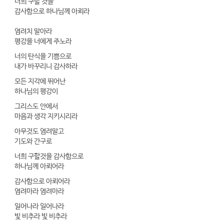
너희 구할 것을
감사함으로 하나님께 아뢰라
염려치 말아라
평강을 너에게 주노라
너의 탄식을 기쁨으로
내가 바꾸리니 감사하라
모든 지각에 뛰어난
하나님의 평강이
그리스도 안에서
마음과 생각 지키시리라
아무것도 염려말고
기도와 간구로
너희 구할것을 감사함으로
하나님께 아뢰어라
감사함으로 아뢰어라
염려마라 염려마라
일어나라 일어나라
빛 비추라 빛 비추라