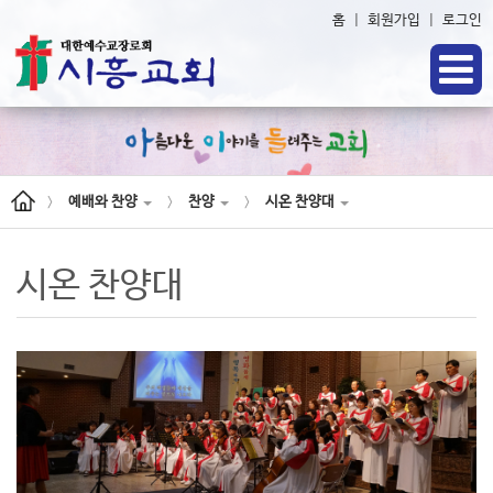
홈
|
회원가입
|
로그인
예배와 찬양
찬양
시온 찬양대
>
>
>
시온 찬양대