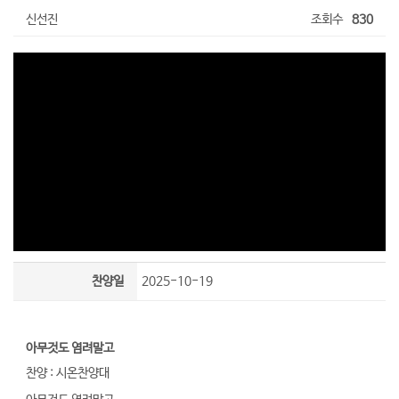
신선진
조회수
830
찬양일
2025-10-19
아무것도 염려말고
찬양 : 시온찬양대