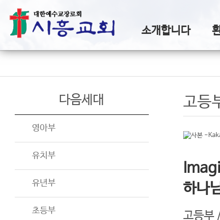
소개합니다
다음세대
고등
영아부
유치부
Imag
유년부
하나님
초등부
고등부 