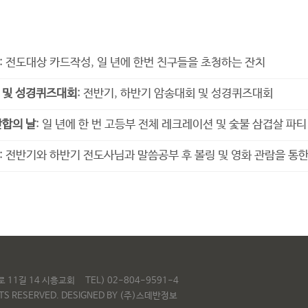
사
: 전도대상 카드작성, 일 년에 한번 친구들을 초청하는 잔치
 및 성경퀴즈대회
: 전반기, 하반기 암송대회 및 성경퀴즈대회
단합의 날
: 일 년에 한 번 고등부 전체 레크레이션 및 숯불 삼겹살 파티
: 전반기와 하반기 전도사님과 말씀공부 후 볼링 및 영화 관람을 통
하로 11길 14 시흥교회
TEL) 02-804-9591-4
S RESERVED. DESIGNED BY
(주)스데반정보