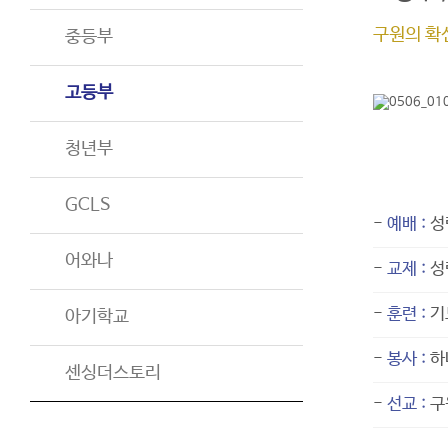
구원의 확
중등부
고등부
청년부
교육목
GCLS
-
예배 :
성
어와나
-
교제 :
성
-
훈련 :
기
아기학교
-
봉사 :
하
센싱더스토리
-
선교 :
구