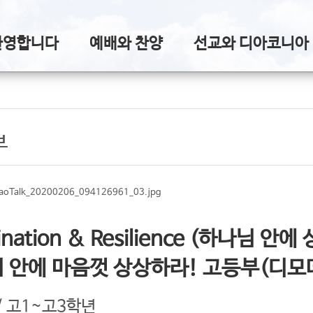
환영합니다
예배와 찬양
선교와 디아코니아
부
ination & Resilience (하나님 
 안에 마음껏 상상하라! 고등부(디모
/ 고1~고3학년