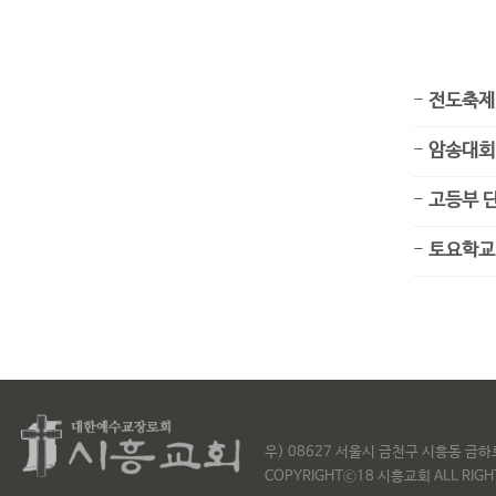
주요행
-
전도축제
-
암송대회
-
고등부 
-
토요학교
우) 08627 서울시 금천구 시흥동 금
COPYRIGHTⓒ18 시흥교회 ALL RIGHT