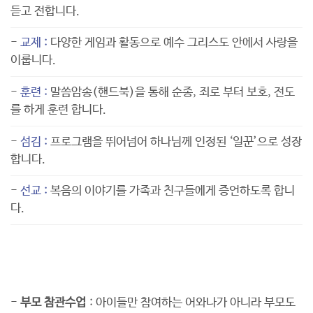
듣고 전합니다
.
-
교제 :
다양한 게임과 활동으로 예수 그리스도 안에서 사랑을
이룹니다
.
-
훈련 :
말씀암송
(
핸드북
)
을 통해 순종
,
죄로 부터 보호
,
전도
를 하게 훈련 합니다
.
-
섬김 :
프로그램을 뛰어넘어 하나님께 인정된
‘
일꾼
’
으로 성장
합니다
.
-
선교 :
복음의 이야기를 가족과 친구들에게 증언하도록 합니
다
.
주요행사
-
부모 참관수업
: 아이들만 참여하는 어와나가 아니라 부모도